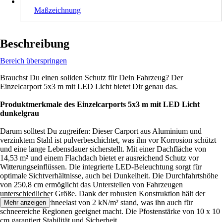
Maßzeichnung
Beschreibung
Bereich überspringen
Brauchst Du einen soliden Schutz für Dein Fahrzeug? Der
Einzelcarport 5x3 m mit LED Licht bietet Dir genau das.
Produktmerkmale des Einzelcarports 5x3 m mit LED Licht
dunkelgrau
Darum solltest Du zugreifen: Dieser Carport aus Aluminium und
verzinktem Stahl ist pulverbeschichtet, was ihn vor Korrosion schützt
und eine lange Lebensdauer sicherstellt. Mit einer Dachfläche von
14,53 m² und einem Flachdach bietet er ausreichend Schutz vor
Witterungseinflüssen. Die integrierte LED-Beleuchtung sorgt für
optimale Sichtverhältnisse, auch bei Dunkelheit. Die Durchfahrtshöhe
von 250,8 cm ermöglicht das Unterstellen von Fahrzeugen
unterschiedlicher Größe. Dank der robusten Konstruktion hält der
Carport einer Schneelast von 2 kN/m² stand, was ihn auch für
Mehr anzeigen
schneereiche Regionen geeignet macht. Die Pfostenstärke von 10 x 10
cm garantiert Stabilität und Sicherheit.