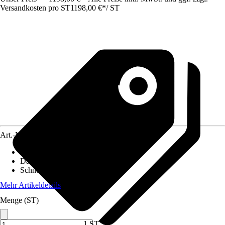
Versandkosten pro ST
1198,00 €
*
/
ST
Art.-Nr.
12521692
Pfostenstärke
:
10 x 10 cm
Dachform
:
Flachdach
Schneelast
:
2 kN/m²
Mehr Artikeldetails
Menge (ST)
1 ST