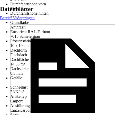
Durchfahrtshöhe vorn
Datenblätter
238,8 cm
Durchfahrtshöhe hinten
Bereich überspringen
238,8 cm
Grundfarbe
Anthrazit
Entspricht RAL-Farbton
7015 Schiefergrau
Pfostenstärke
10 x 10 cm
Dachform
Flachdach
Dachfläche
14,53 m²
Dachstärke
0,5 mm
Gefälle
-
Schneelast
2 kN/m²
Artikeltyp
Carport
Ausführung
Einzelcarport
Serie