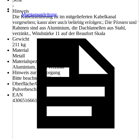
-
Hinweis
Montageanleitung
Die Kabelzuführung ist im mitgelieferten Kabelkanal
vorgesehen, kann aber auch beliebig erfolgen., Die Pfosten und
Rahmen sind aus Aluminium, die Dachlamellen aus Stahl,
verzinkt., Windstärke 11 auf der Beaufort Skala
Gewicht
211 kg
Material
Metall
Materialspezifizierung
Aluminium, Stahl verzinkt
Hinweis zur Entsorgung
Bitte beachte die Hinweise zur Entsorgung
Oberfläche/Oberflächenbehandlung
Pulverbeschichtet
EAN
4306516661473