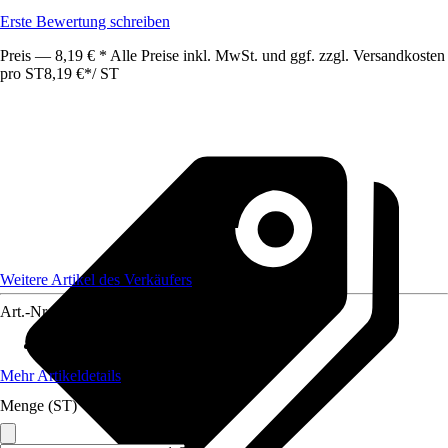
Erste Bewertung schreiben
Preis — 8,19 € * Alle Preise inkl. MwSt. und ggf. zzgl. Versandkosten
pro ST
8,19 €
*
/
ST
Weitere Artikel des Verkäufers
Art.-Nr.
12476955
Material
:
Metall
Mehr Artikeldetails
Menge (ST)