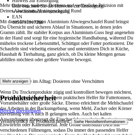
Hinweis zur Entsorgung
Mehr Ordnung, sauberes Dosieren und verlässliche Präzision mit
Bitte beachten Sie die Hinweise zur Entsorgung:
Deiner Aluminium Abwiegeschaufel Rund
www.hornbach.de/entsorgung
EAN
Mit dieser hochwertigen Aluminium Abwiegeschaufel Rund bringst
4056791017266
Du Übersicht und sicheren Ablauf in Situationen, in denen jedes
Gramm zählt. Ihr stabiler Korpus aus Aluminium-Guss liegt angenehm
in der Hand und sorgt für eine hygienische Handhabung, während Du
mühelos trockene Lebensmittel, Schüttgut oder Futter portionierst. Die
Schaufeln sind vielseitig einsetzbar und unterstützen Dich in Küche,
Haushalt & Tierhaltung, ganz gleich, ob Du kleine Mengen genau
abfüllen möchtest oder größere Vorräte bewegst.
Saubere Abläufe im Alltag: Dosieren ohne Verschütten
Mehr anzeigen
Wenn Du Trockenprodukte zügig und kontrolliert bewegen möchtest,
Produktsicherheit
wird die Futterschaufel zu einem praktischen Helfer für Futtertonnen,
Vorratsbehälter oder große Säcke. Ebenso erleichtert die Mehlschaufel
das Arbeiten in der Backumgebung, wenn Mehl, Zucker oder Körner
Bereich überspringen
zuverlässig von A nach B gelangen sollen. Auch bei kalten
Anwendungen überzeugt die Eisschaufel, etwa beim Portionieren von
Verantwortlich für Produktsicherheit:
.
Siehe Herstellerinformationen
Eiswürfeln oder Kältematerial. Jede Größe unterstützt Dich mit
verschiedenen Füllmengen, sodass Du immer den passenden Helfer