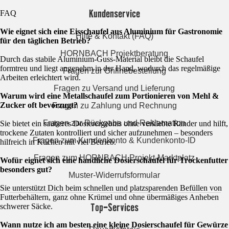
Kundenservice
FAQ
Wie eignet sich eine Eisschaufel aus Aluminium für Gastronomie
Hilfe & Kontakt (FAQ)
für den täglichen Betrieb?
HORNBACH Projektberatung
Durch das stabile Aluminium-Guss-Material bleibt die Schaufel
formtreu und liegt angenehm in der Hand, wodurch das regelmäßige
Fragen zur Onlinebestellung
Arbeiten erleichtert wird.
Fragen zu Versand und Lieferung
Warum wird eine Metallschaufel zum Portionieren von Mehl &
Zucker oft bevorzugt?
Fragen zu Zahlung und Rechnung
Fragen zur Rückgabe und Reklamation
Sie bietet ein sauberes Dosierergebnis ohne verklebte Ränder und hilft,
trockene Zutaten kontrolliert und sicher aufzunehmen – besonders
Fragen zum Kundenkonto & Kundenkonto-ID
hilfreich in Küchen mit viel Betrieb.
Fragen zum HORNBACH Projekt-Marktplatz
Wofür eignet sich eine handliche Dosierschaufel für Trockenfutter
besonders gut?
Muster-Widerrufsformular
Sie unterstützt Dich beim schnellen und platzsparenden Befüllen von
Futterbehältern, ganz ohne Krümel und ohne übermäßiges Anheben
Top-Services
schwerer Säcke.
Wann nutze ich am besten eine kleine Dosierschaufel für Gewürze