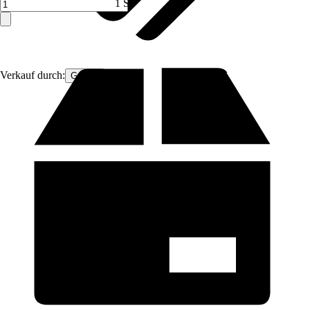
1 ST
Verkauf durch:
GarPet