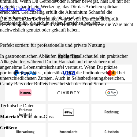
umfüllen. Wenn Du Getreide oder Körner bewegst, hast Du mit der
Getreideschaufel ein Werkzeug, das Dir das Arbeiten spürbar
Bereich überspringen
erleichtert. Gleichzeitig erfüllt die Aluminium Schaufel die
Anforderungen an eine langlebige und widerstandsfähige
Die Echtheit der Bewertungen wurde von uns nicht überprüft.
Portionierhilfe, die sich in vielen Bereichen bewährt.
Bewertungen können auch von Kunden stammen, die die Ware nicht
nachweislich genutzt oder gekauft haben.
Perfekt sortiert: für professionelle und private Nutzung
Zahlarten
In gastronomischen Abläufen ist die Metallschaufel ein praktischer
Alltagshelfer, während Du im Haushalt auf eine sichere und
angenehme Lebensmittelschaufel vertraust. Wenn Du präzise
portionieren möchtest, unterstützt Dich die Portionierschaufel bei
unterschiedlichsten Zutaten. Auch in Selbstbedienungsbereichen,
Candy Bars oder Buffets bewährt sich der Food Scoop.
Technische Daten
Material:
Aluminium-Guss
Größen: