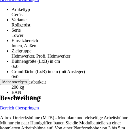
Artikeltyp
Gerüst
Variante
Rollgerüst
Serie
Tower
Einsatzbereich
Innen, Außen
Zielgruppe
Heimwerker, Profi, Heimwerker
Bühnengröße (LxB) in cm
0x0
Grundfläche (LxB) in cm (mit Ausleger)
0x0
Max. Belastbarkeit
Mehr anzeigen
200 kg
EAN
Beschreibung
8711563181670
Bereich überspringen
Altrex Dreiecksbühne (MTB) - Modulare und vielseitige Arbeitsbühne
Mit nur ein paar Handgriffen bauen Sie die Modulbauteile zu einer
kompletten Arbeitsbühne auf. Von einer Plattformhöhe von 3 bis 5 m