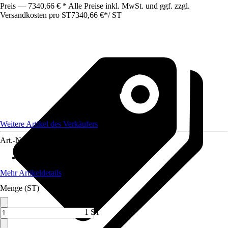
Preis — 7340,66 € * Alle Preise inkl. MwSt. und ggf. zzgl.
Versandkosten pro ST
7340,66 €
*
/
ST
Weitere Artikel des Verkäufers
Art.-Nr.
12689743
Bühnengröße (LxB) in cm
:
0x0
Mehr Artikeldetails
Menge (ST)
1 ST