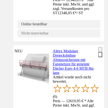
Preise inkl. MwSt. und ggf.
zzgl. Versandkosten pro
ST
12348,05 €
*
/
ST
Online bestellbar
Nicht reservierbar
NEU
Altrex Modulare
Dreiecksbühne
Absturzsicherung mit
Fangnetzen für geneigte
Dächer Euro 4-6 MTB 8m
lang
Artikel wurde noch nicht
bewertet.
(
0
)
Preis — 12619,95 € * Alle
Preise inkl. MwSt. und ggf.