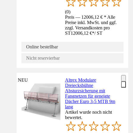
(
0
)
Preis — 12006,12 € * Alle
Preise inkl. MwSt. und ggf.
zzgl. Versandkosten pro
ST
12006,12 €
*
/
ST
Online bestellbar
Nicht reservierbar
NEU
Altrex Modulare
Dreiecksbühne
Absturzsicherung mit
Fangnetzen für geneigte
Dächer Euro 3-5 MTB 9m
lang
Artikel wurde noch nicht
bewertet.