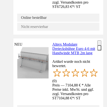
zzgl. Versandkosten pro
ST
6726,83 €
*
/
ST
Online bestellbar
Nicht reservierbar
NEU
Altrex Modulare
Dreiecksbühne Euro 4-6 mit
Handwinde MTB 2m lang
Artikel wurde noch nicht
bewertet.
(
0
)
Preis — 7104,88 € * Alle
Preise inkl. MwSt. und ggf.
zzgl. Versandkosten pro
ST
7104,88 €
*
/
ST