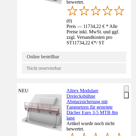
bewertet.
(
0
)
Preis — 11734,22 € * Alle
Preise inkl. MwSt. und ggf.
zzgl. Versandkosten pro
ST
11734,22 €
*
/
ST
Online bestellbar
Nicht reservierbar
NEU
Altrex Modulare
Dreiecksbühne
Absturzsicherung mit
Fangnetzen für geneigte
Dächer Euro 3-5 MTB 8m
lang
Artikel wurde noch nicht
bewertet.