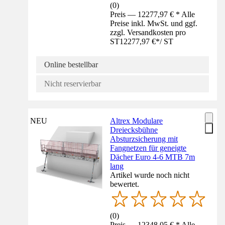
(
0
)
Preis — 12277,97 € * Alle
Preise inkl. MwSt. und ggf.
zzgl. Versandkosten pro
ST
12277,97 €
*
/
ST
Online bestellbar
Nicht reservierbar
NEU
Altrex Modulare
Dreiecksbühne
Absturzsicherung mit
Fangnetzen für geneigte
Dächer Euro 4-6 MTB 7m
lang
Artikel wurde noch nicht
bewertet.
(
0
)
Preis — 12348,05 € * Alle