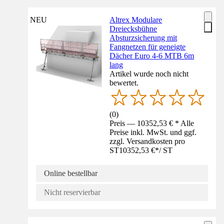
NEU
Altrex Modulare
Dreiecksbühne
Absturzsicherung mit
Fangnetzen für geneigte
Dächer Euro 4-6 MTB 6m
lang
Artikel wurde noch nicht
bewertet.
(
0
)
Preis — 10352,53 € * Alle
Preise inkl. MwSt. und ggf.
zzgl. Versandkosten pro
ST
10352,53 €
*
/
ST
Online bestellbar
Nicht reservierbar