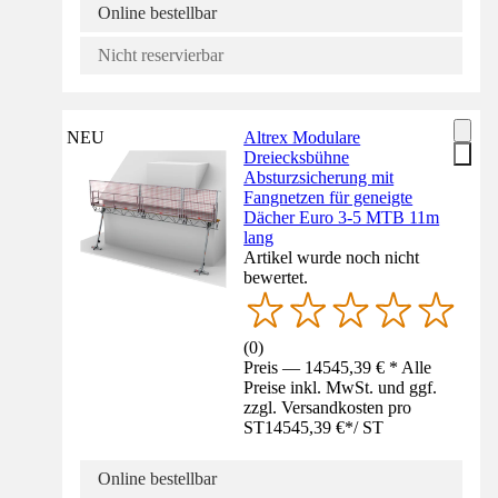
Online bestellbar
Nicht reservierbar
NEU
Altrex Modulare
Dreiecksbühne
Absturzsicherung mit
Fangnetzen für geneigte
Dächer Euro 3-5 MTB 11m
lang
Artikel wurde noch nicht
bewertet.
(
0
)
Preis — 14545,39 € * Alle
Preise inkl. MwSt. und ggf.
zzgl. Versandkosten pro
ST
14545,39 €
*
/
ST
Online bestellbar