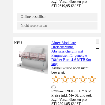
zzgl. Versandkosten pro
ST
12619,95 €
*
/
ST
Online bestellbar
Nicht reservierbar
NEU
Altrex Modulare
Dreiecksbühne
Absturzsicherung mit
Fangnetzen für geneigte
Dächer Euro 4-6 MTB 9m
lang
Artikel wurde noch nicht
bewertet.
(
0
)
Preis — 12891,85 € * Alle
Preise inkl. MwSt. und ggf.
zzgl. Versandkosten pro
ST
12891,85 €
*
/
ST