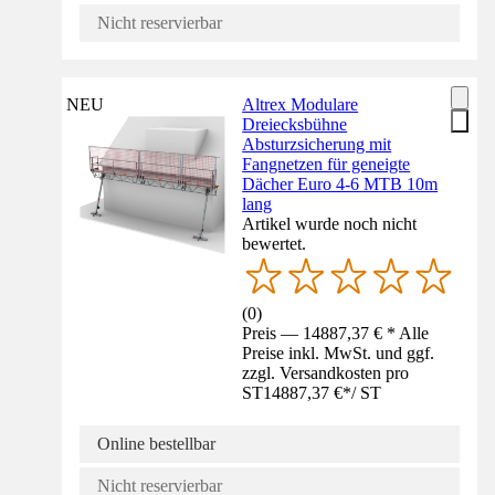
Nicht reservierbar
NEU
Altrex Modulare
Dreiecksbühne
Absturzsicherung mit
Fangnetzen für geneigte
Dächer Euro 4-6 MTB 10m
lang
Artikel wurde noch nicht
bewertet.
(
0
)
Preis — 14887,37 € * Alle
Preise inkl. MwSt. und ggf.
zzgl. Versandkosten pro
ST
14887,37 €
*
/
ST
Online bestellbar
Nicht reservierbar