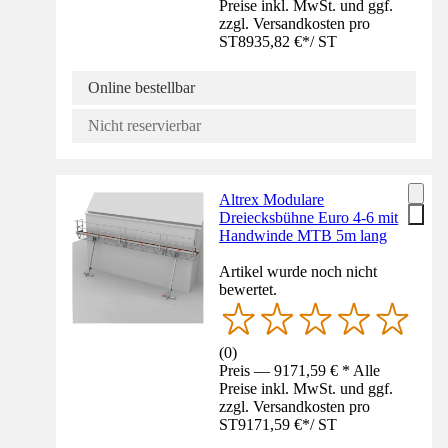
Preise inkl. MwSt. und ggf.
zzgl. Versandkosten pro
ST
8935,82 €
*
/
ST
Online bestellbar
Nicht reservierbar
Altrex Modulare
Dreiecksbühne Euro 4-6 mit
Handwinde MTB 5m lang
Artikel wurde noch nicht
bewertet.
(
0
)
Preis — 9171,59 € * Alle
Preise inkl. MwSt. und ggf.
zzgl. Versandkosten pro
ST
9171,59 €
*
/
ST