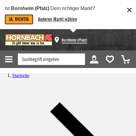
Ist
Bornheim (Pfalz)
Dein richtiger Markt?
JA, RICHTIG
Anderen Markt wählen
Bornheim (Pfalz)
Startseite