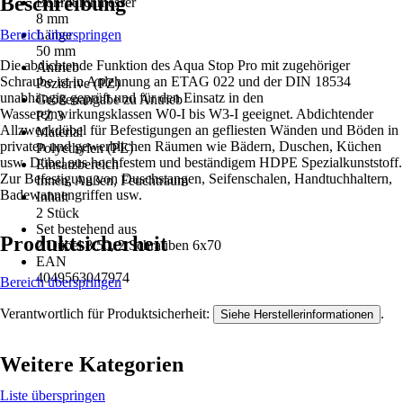
Beschreibung
Bohrdurchmesser
8 mm
Bereich überspringen
Länge
50 mm
Die abdichtende Funktion des Aqua Stop Pro mit zugehöriger
Antrieb
Schraube ist in Anlehnung an ETAG 022 und der DIN 18534
Pozidrive (PZ)
unabhängig geprüft und für den Einsatz in den
Größenangabe zu Antrieb
Wassereinwirkungsklassen W0-I bis W3-I geeignet. Abdichtender
PZ 3
Allzweckdübel für Befestigungen an gefliesten Wänden und Böden in
Material
privaten und gewerblichen Räumen wie Bädern, Duschen, Küchen
Polyethylen (PE)
usw. Dübel aus hochfestem und beständigem HDPE Spezialkunststoff.
Einsatzbereich
Zur Befestigung von Duschstangen, Seifenschalen, Handtuchhaltern,
Innen, Außen, Feuchtraum
Badewannengriffen usw.
Inhalt
2 Stück
Set bestehend aus
Produktsicherheit
2 Dübel 8/50, 2 Schrauben 6x70
EAN
4049563047974
Bereich überspringen
Verantwortlich für Produktsicherheit:
.
Siehe Herstellerinformationen
Weitere Kategorien
Liste überspringen