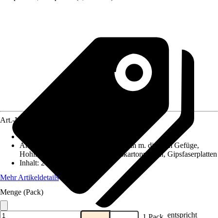
Art.-Nr.
10565288
Ausführung
:
Allzweckdübel
Anwendungsbereich
:
Beton, Vollstein m. dichtem Gefüge,
Hohllochziegel, Porenbeton, Gipskartonplatten, Gipsfaserplatten
Inhalt
:
2 Stück
Mehr Artikeldetails
Menge (Pack)
entspricht
1 Pack