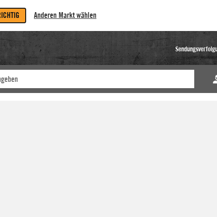
RICHTIG
Anderen Markt wählen
Sendungsverfolg