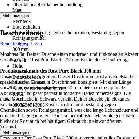
Oberfläche/Oberflächenbehandlung
Matt
Form
Mehr anzeigen
Rechteck
Eigenschaften
Beschreibung
Rostfrei, Beständig gegen Chemikalien, Beständig gegen
Reinigungsmittel
Bereich überspringen
Länge
300 mm
Möchtest Du Deiner Dusche einen modernen und funktionalen Akzent
Breite
verleihen? Der Rost Pure Black 300 mm ist die ideale Ergänzung.
60 mm
Höhe
Produktmerkmale des Rost Pure Black 300 mm
15 mm
Darum solltest Du zugreifen: Dieser Duschrinnenrost aus Edelstahl ist
Einsatzbereich
speziell für den Einsatz in Duschrinnen konzipiert. Mit einer Länge
Nassbereich, Innen
von 300 mm und einer Breite von 60 mm bietet er eine optimale
AKN (Artikelkurznummer)
Abdeckung und passt perfekt in moderne Badezimmerdesigns. Die
8XCF
matte Oberfläche in Schwarz verleiht Deiner Dusche ein elegantes
EAN
Erscheinungsbild. Der Rost ist rostfrei und beständig gegen
8595580513306
Chemikalien sowie Reinigungsmittel, was eine lange Lebensdauer und
einfache Pflege garantiert. Dank seiner robusten Materialeigenschaften
bleibt der Rost auch bei häufigem Gebrauch in einwandfreiem
Zustand.
Mehr anzeigen
Festgezurrt: Der Rost Pure Black 300 mm vereint stilvolles Design mit