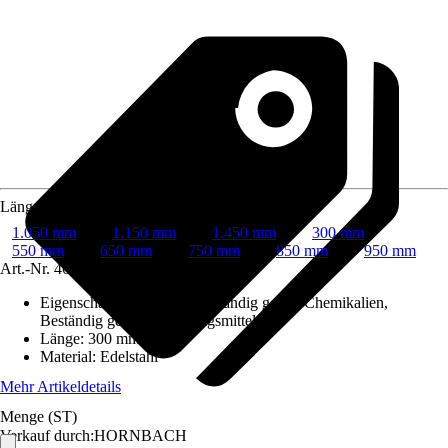
Länge
1.050 mm
1.150 mm
1.450 mm
300 mm
550 mm
650 mm
750 mm
850 mm
950 mm
Art.-Nr.
4686125
Eigenschaften
:
Rostfrei, Beständig gegen Chemikalien,
Beständig gegen Reinigungsmittel
Länge
:
300 mm
Material
:
Edelstahl
Mehr Artikeldetails
Menge (ST)
Verkauf durch:
HORNBACH