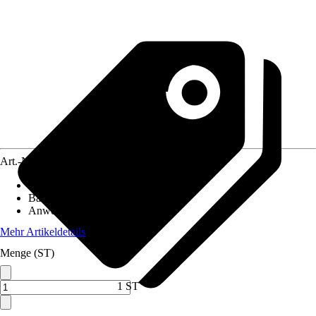
Art.-Nr.
5655768
Breite
:
448 mm
Bauhöhe
:
1.062 mm
Anwendungsbereich
:
WC
Mehr Artikeldetails
Menge (ST)
1 ST