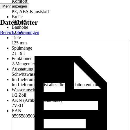
Komfort
Material
Mehr anzeigen
PE, ABS-Kunststoff
Breite
Datenblätter
448 mm
Bauhöhe
Bereich überspringen
1.062 mm
Tiefe
125 mm
Spülmenge
2 l - 9 l
Funktionen
2-Mengentechnik
Ausstattung
Schwitzwasservollisoliert
Im Lieferumfang enthalten
Im Lieferumfang ist alles für Installation enthalten.
Wasseranschluss
1/2 Zoll
AKN (Artikelkurznummer)
2V3D
EAN
8595580503444