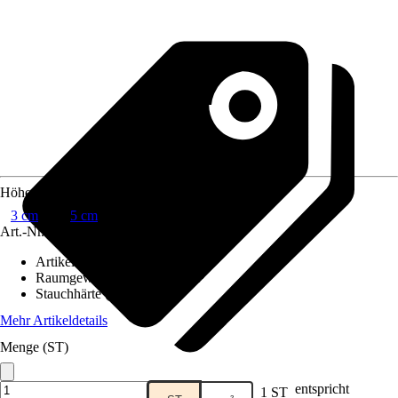
Höhe
3 cm
5 cm
Art.-Nr.
6225567
Artikeltyp
:
Schaumstoff
Raumgewicht (RG)
:
40 kg/m³
Stauchhärte (SH)
:
4 kPA
Mehr Artikeldetails
Menge (ST)
entspricht
1 ST
Verkauf durch:
HORNBACH