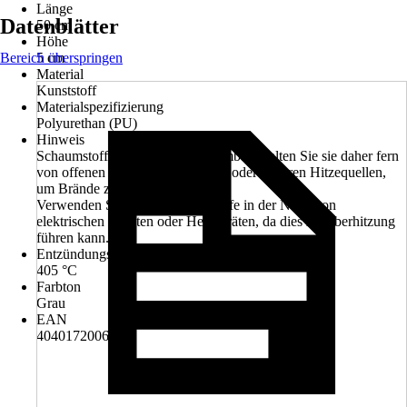
Länge
Datenblätter
50 cm
Höhe
Bereich überspringen
5 cm
Material
Kunststoff
Materialspezifizierung
Polyurethan (PU)
Hinweis
Schaumstoffe sind leicht entflammbar. Halten Sie sie daher fern
von offenen Flammen, Zigaretten oder anderen Hitzequellen,
um Brände zu vermeiden.
Verwenden Sie keine Schaumstoffe in der Nähe von
elektrischen Geräten oder Heizgeräten, da dies zu Überhitzung
führen kann.
Entzündungstemperatur ca.
405 °C
Farbton
Grau
EAN
4040172006673