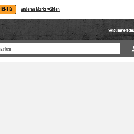
RICHTIG
Anderen Markt wählen
Sendungsverfolg