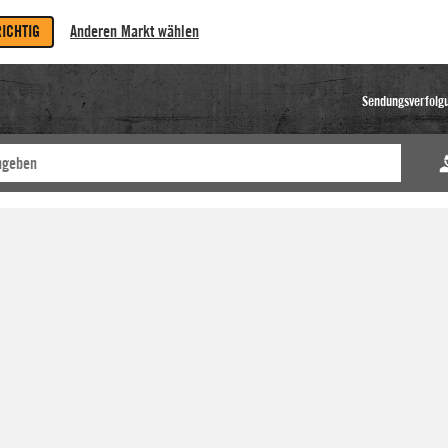
RICHTIG
Anderen Markt wählen
Sendungsverfolg