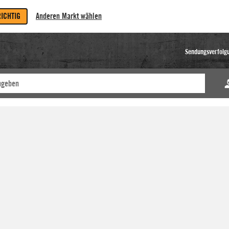
RICHTIG
Anderen Markt wählen
Sendungsverfolg