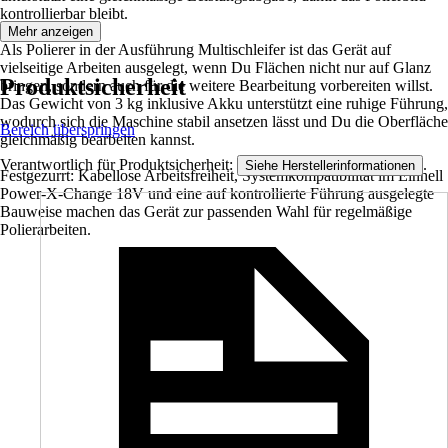
kontrollierbar bleibt.
Mehr anzeigen
Als Polierer in der Ausführung Multischleifer ist das Gerät auf
vielseitige Arbeiten ausgelegt, wenn Du Flächen nicht nur auf Glanz
Produktsicherheit
bringen, sondern auch für die weitere Bearbeitung vorbereiten willst.
Das Gewicht von 3 kg inklusive Akku unterstützt eine ruhige Führung,
wodurch sich die Maschine stabil ansetzen lässt und Du die Oberfläche
Bereich überspringen
gleichmäßig bearbeiten kannst.
Verantwortlich für Produktsicherheit:
.
Siehe Herstellerinformationen
Festgezurrt: Kabellose Arbeitsfreiheit, Systemkompatibilität im Einhell
Power-X-Change 18V und eine auf kontrollierte Führung ausgelegte
Bauweise machen das Gerät zur passenden Wahl für regelmäßige
Polierarbeiten.