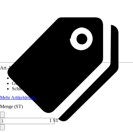
Art.-Nr.
10598243
Akkuspannung
:
18 V
Gewicht inkl. Akku
:
3 kg
Schleifplattenmaß
:
-
Mehr Artikeldetails
Menge (ST)
1 ST