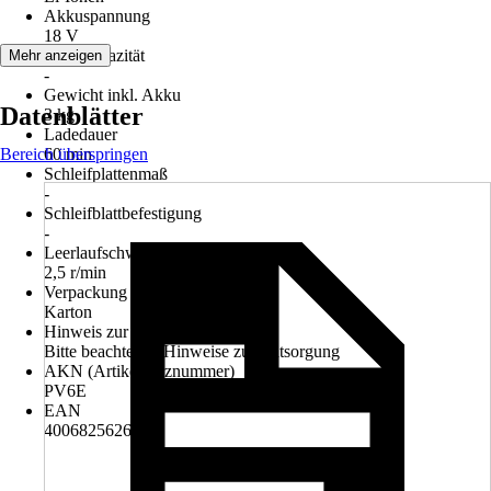
Akkuspannung
18 V
Akkukapazität
Mehr anzeigen
-
Gewicht inkl. Akku
Datenblätter
3 kg
Ladedauer
Bereich überspringen
60 min
Schleifplattenmaß
-
Schleifblattbefestigung
-
Leerlaufschwingzahl
2,5 r/min
Verpackung
Karton
Hinweis zur Entsorgung
Bitte beachte die Hinweise zur Entsorgung
AKN (Artikelkurznummer)
PV6E
EAN
4006825626599