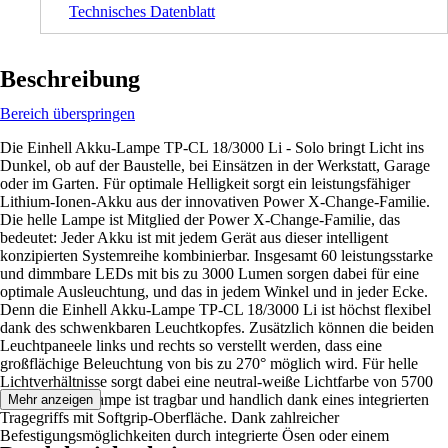
Technisches Datenblatt
Beschreibung
Bereich überspringen
Die Einhell Akku-Lampe TP-CL 18/3000 Li - Solo bringt Licht ins
Dunkel, ob auf der Baustelle, bei Einsätzen in der Werkstatt, Garage
oder im Garten. Für optimale Helligkeit sorgt ein leistungsfähiger
Lithium-Ionen-Akku aus der innovativen Power X-Change-Familie.
Die helle Lampe ist Mitglied der Power X-Change-Familie, das
bedeutet: Jeder Akku ist mit jedem Gerät aus dieser intelligent
konzipierten Systemreihe kombinierbar. Insgesamt 60 leistungsstarke
und dimmbare LEDs mit bis zu 3000 Lumen sorgen dabei für eine
optimale Ausleuchtung, und das in jedem Winkel und in jeder Ecke.
Denn die Einhell Akku-Lampe TP-CL 18/3000 Li ist höchst flexibel
dank des schwenkbaren Leuchtkopfes. Zusätzlich können die beiden
Leuchtpaneele links und rechts so verstellt werden, dass eine
großflächige Beleuchtung von bis zu 270° möglich wird. Für helle
Lichtverhältnisse sorgt dabei eine neutral-weiße Lichtfarbe von 5700
K. Die Akku-Lampe ist tragbar und handlich dank eines integrierten
Mehr anzeigen
Tragegriffs mit Softgrip-Oberfläche. Dank zahlreicher
Befestigungsmöglichkeiten durch integrierte Ösen oder einem