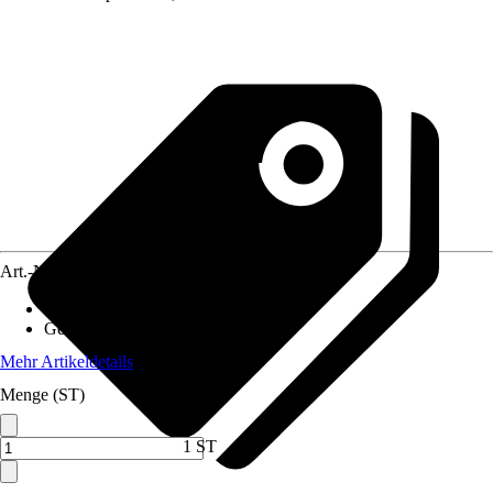
Art.-Nr.
12101346
Akkuspannung
:
18 V
Gewicht inkl. Akku
:
1,74 kg
Mehr Artikeldetails
Menge (ST)
1 ST