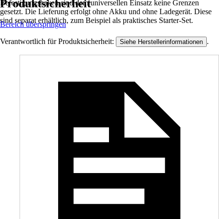
Produktsicherheit
Befestigungshaken sind dem universellen Einsatz keine Grenzen
gesetzt. Die Lieferung erfolgt ohne Akku und ohne Ladegerät. Diese
sind separat erhältlich, zum Beispiel als praktisches Starter-Set.
Bereich überspringen
Verantwortlich für Produktsicherheit:
.
Siehe Herstellerinformationen