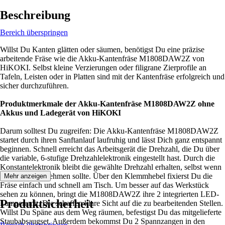
Beschreibung
Bereich überspringen
Willst Du Kanten glätten oder säumen, benötigst Du eine präzise
arbeitende Fräse wie die Akku-Kantenfräse M1808DAW2Z von
HiKOKI. Selbst kleine Verzierungen oder filigrane Zierprofile an
Tafeln, Leisten oder in Platten sind mit der Kantenfräse erfolgreich und
sicher durchzuführen.
Produktmerkmale der Akku-Kantenfräse M1808DAW2Z ohne
Akkus und Ladegerät von HiKOKI
Darum solltest Du zugreifen: Die Akku-Kantenfräse M1808DAW2Z
startet durch ihren Sanftanlauf laufruhig und lässt Dich ganz entspannt
beginnen. Schnell erreicht das Arbeitsgerät die Drehzahl, die Du über
die variable, 6-stufige Drehzahlelektronik eingestellt hast. Durch die
Konstantelektronik bleibt die gewählte Drehzahl erhalten, selbst wenn
die Fräslast zunehmen sollte. Über den Klemmhebel fixierst Du die
Mehr anzeigen
Fräse einfach und schnell am Tisch. Um besser auf das Werkstück
sehen zu können, bringt die M1808DAW2Z ihre 2 integrierten LED-
Produktsicherheit
Lampen mit. Die schaffen klare Sicht auf die zu bearbeitenden Stellen.
Willst Du Späne aus dem Weg räumen, befestigst Du das mitgelieferte
Staubabsaugset. Außerdem bekommst Du 2 Spannzangen in den