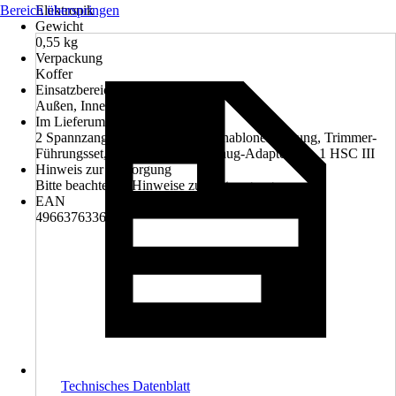
Bereich überspringen
Elektronik
Gewicht
0,55 kg
Verpackung
Koffer
Einsatzbereich
Außen, Innen
Im Lieferumfang enthalten
2 Spannzangen (6 und 8 mm), Schablonenführung, Trimmer-
Führungsset, Schlüssel, Staubabsaug-Adapter-Set, 1 HSC III
Hinweis zur Entsorgung
Bitte beachte die Hinweise zur Entsorgung
EAN
4966376336159
Technisches Datenblatt