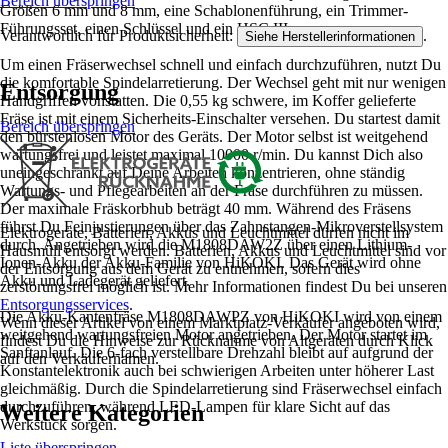
Bereich überspringen
Größen 6 mm und 8 mm, eine Schablonenführung, ein Trimmer-
Führungsset, einen Schlüssel und ein HSC III.
Verantwortlich für Produktsicherheit:
.
Siehe Herstellerinformationen
Um einen Fräserwechsel schnell und einfach durchzuführen, nutzt Du
die komfortable Spindelarretierung. Der Wechsel geht mit nur wenigen
Entsorgung
Handgriffen vonstatten. Die 0,55 kg schwere, im Koffer gelieferte
Fräse ist mit einem Sicherheits-Einschalter versehen. Du startest damit
Bereich überspringen
den bürstenlosen Motor des Geräts. Der Motor selbst ist weitgehend
wartungsfrei und leistet maximal 10000 r/min. Du kannst Dich also
uneingeschränkt auf Deine Arbeiten konzentrieren, ohne ständig
Wartungs- und Pflegearbeiten an der Fräse durchführen zu müssen.
Der maximale Fräskorbhub beträgt 40 mm. Während des Fräsens
führst Du Feinjustierungen über das Zahnstangen-Mikroverstellsystem
Elektrogeräte, Batterien, Akkus und Leuchtmittel dürfen nicht im
durch. Angetrieben wird die M1808DAW2Z über einen Lithium-
Hausmüll entsorgt werden. Batterien, Akkus und Leuchtmittel sind vor
Ionen-Akku der Akku-Familie von HiKOKI. Das Gerät wird ohne
der Entsorgung aus dem Gerät zu entnehmen, sofern dies
Akku und Ladegerät geliefert.
zerstörungsfrei möglich ist. Mehr Informationen findest Du bei unseren
Entsorgungsservices
.
Die Akku-Kantenfräse M1808DAWPZ von HiKOKI wird von einem
Wenn dieser Artikel von einem Marktplatz-Verkäufer angeboten wird,
weitgehend wartungsfreien Motor angetrieben. Der Motor startet im
findest Du die Hinweise zur Rücknahme von Altgeräten durch Klick
Sanftanlauf. Die 6-fach verstellbare Drehzahl bleibt auf aufgrund der
auf den Verkäufernamen.
Konstantelektronik auch bei schwierigen Arbeiten unter höherer Last
gleichmäßig. Durch die Spindelarretierung sind Fräserwechsel einfach
durchzuführen, während LED-Lampen für klare Sicht auf das
Weitere Kategorien
Werkstück sorgen.
Liste überspringen