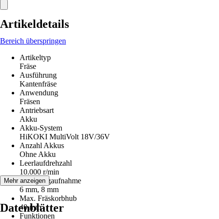
Artikeldetails
Bereich überspringen
Artikeltyp
Fräse
Ausführung
Kantenfräse
Anwendung
Fräsen
Antriebsart
Akku
Akku-System
HiKOKI MultiVolt 18V/36V
Anzahl Akkus
Ohne Akku
Leerlaufdrehzahl
10.000 r/min
Werkzeugaufnahme
Mehr anzeigen
6 mm, 8 mm
Max. Fräskorbhub
Datenblätter
40 mm
Funktionen