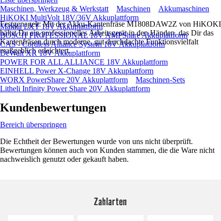
Maschinen, Werkzeug & Werkstatt
Maschinen
Akkumaschinen
HiKOKI MultiVolt 18V/36V Akkuplattform
Festgenagelt: Mit der Akku-Kantenfräse M1808DAW2Z von HiKOKI
Makita LXT 18V Akkuplattform
hältst Du ein professionelles Arbeitsgerät in den Händen, das Dir das
BOSCH PROFESSIONAL 18V AMPShare Akkuplattform
Kantenfräsen durch moderne, gut durchdachte Funktionsvielfalt
CAS - Cordless Alliance System 18V Akkuplattform
maßgeblich erleichtert.
DeWalt XR 18V Akkuplattform
POWER FOR ALL ALLIANCE 18V Akkuplattform
EINHELL Power X-Change 18V Akkuplattform
WORX PowerShare 20V Akkuplattform
Maschinen-Sets
Litheli Infinity Power Share 20V Akkuplattform
Kundenbewertungen
Bereich überspringen
Die Echtheit der Bewertungen wurde von uns nicht überprüft.
Bewertungen können auch von Kunden stammen, die die Ware nicht
nachweislich genutzt oder gekauft haben.
Zahlarten