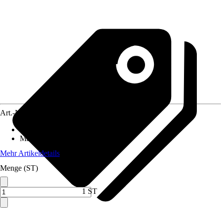
Art.-Nr.
10573583
Werkzeugaufnahme
:
6 mm, 8 mm
Max. Fräskorbhub
:
40 mm
Mehr Artikeldetails
Menge (ST)
1 ST