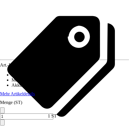
Art.-Nr.
12365455
Gewicht inkl. Akku
:
7,05 kg
Max. Schnitttiefe in Holz
:
127 mm
Akkuspannung
:
18 V
Mehr Artikeldetails
Menge (ST)
1 ST