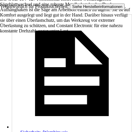
Sägeblattwechsel und eine robuste Metallschutzhaube. Dank
Verantwortlich für Produktsicherheit:
.
Siehe Herstellerinformationen
Aufhänghaken ist die Säge am Arbeitsort einfach zu lagern. Sie ist auf
Komfort ausgelegt und liegt gut in der Hand. Darüber hinaus verfügt
sie über einen Überlastschutz, um das Werkzeug vor extremer
Überlastung zu schützen, und Constant Electronic für eine nahezu
konstante Drehzahl, sogar unter Last.