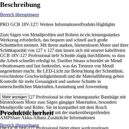
Beschreibung
Bereich überspringen
PRO GCB 18V-127: Weitere InformationenProdukt-Highlights
Zum Sägen von Metallprofilen und Rohren ist ein leistungsstarkes
Werkzeug erforderlich, das bequem und schnell auch große
Schnitttiefen meistert. Mit ihrem starken, bürstenlosem Motor und ihrer
Schittkapazität von 127 x 127 mm lassen sich mit unserer kabelfreien
GCB 18V-127 Professional tiefe Schnitte zügig durchführen, so dass
die Arbeit schneller erledigt ist. Darüber hinaus schneidet sie Metall
vibrationsarm und fast funkenfrei, was das Trennen von Metall
angenehmer macht. Ihr LED-Licht zur Beleuchtung der Schnittlinie,
verschiedene Geschwindigkeitsmodi und die Materialführung geben
Kontrolle für mehr Genauigkeit und saubere Schnitte in
unterschiedlichen Materialien.Ausstattung und Anwendung
Die GCB 18V-127 Professional ist eine leistungsstarke Bandsäge mit
Mehr anzeigen
bürstenlosem Motor zum Sägen gängiger Materialien, besonders
Metallprofile und Rohre. Sie ist kompatibel mit dem Bosch
Produktsicherheit
Professional 18V System und mit der markenübergreifenden
AMPShare Akku-Allianz.Zusätzliche Informationen
Bereich überspringen
Die GCB 18V-127 Professional bietet einen werkzeuglosen