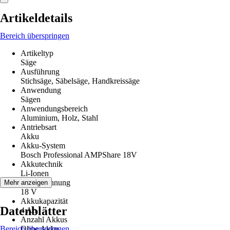
Artikeldetails
Bereich überspringen
Artikeltyp
Säge
Ausführung
Stichsäge, Säbelsäge, Handkreissäge
Anwendung
Sägen
Anwendungsbereich
Aluminium, Holz, Stahl
Antriebsart
Akku
Akku-System
Bosch Professional AMPShare 18V
Akkutechnik
Li-Ionen
Akkuspannung
Mehr anzeigen
18 V
Akkukapazität
Datenblätter
4 Ah
Anzahl Akkus
Bereich überspringen
Ohne Akku