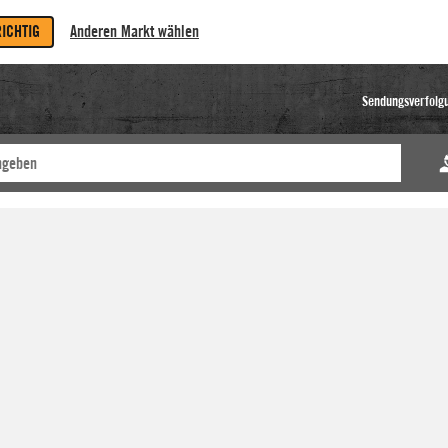
RICHTIG
Anderen Markt wählen
Sendungsverfolg