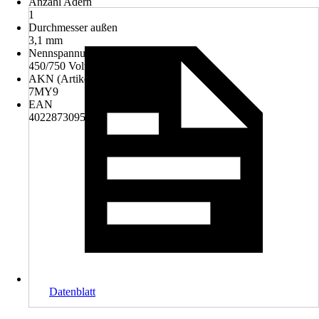
Anzahl Adern
1
Durchmesser außen
3,1 mm
Nennspannung
450/750 Volt
AKN (Artikelkurznummer)
7MY9
EAN
4022873095491
Datenblatt