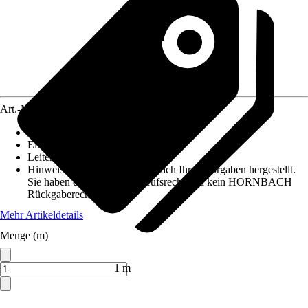
Art.-Nr.
5770933
Ausführung
:
Aderleitung
Einheit
:
Meter
Leiterquerschnitt
:
1,5mm²
Hinweis: Dieser Artikel wird nach Ihren Vorgaben hergestellt.
Sie haben daher kein Widerrufsrecht und kein HORNBACH
Rückgaberecht.
Mehr Artikeldetails
Menge (m)
Verkauf durch:
HORNBACH
1 m