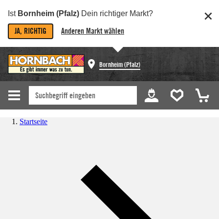
Ist
Bornheim (Pfalz)
Dein richtiger Markt?
JA, RICHTIG
Anderen Markt wählen
Bornheim (Pfalz)
Startseite