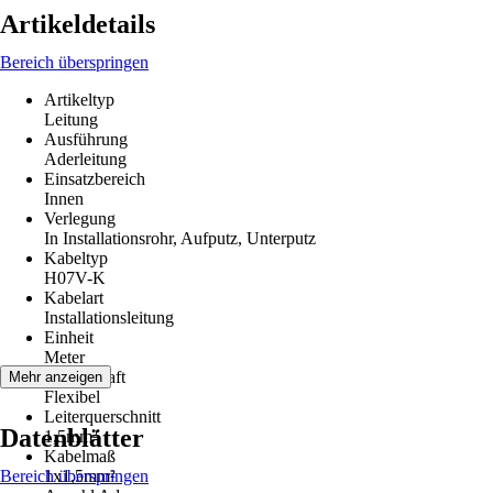
Artikeldetails
Bereich überspringen
Artikeltyp
Leitung
Ausführung
Aderleitung
Einsatzbereich
Innen
Verlegung
In Installationsrohr, Aufputz, Unterputz
Kabeltyp
H07V-K
Kabelart
Installationsleitung
Einheit
Meter
Eigenschaft
Mehr anzeigen
Flexibel
Leiterquerschnitt
Datenblätter
1,5mm²
Kabelmaß
Bereich überspringen
1x1,5mm²