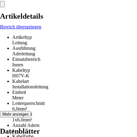
Artikeldetails
Bereich überspringen
Artikeltyp
Leitung
Ausführung
Aderleitung
Einsatzbereich
Innen
Kabeltyp
H07V-K
Kabelart
Installationsleitung
Einheit
Meter
Leiterquerschnitt
6,0mm²
Kabelmaß
Mehr anzeigen
1x6,0mm²
Anzahl Adern
Datenblätter
1
Kabelfarbe