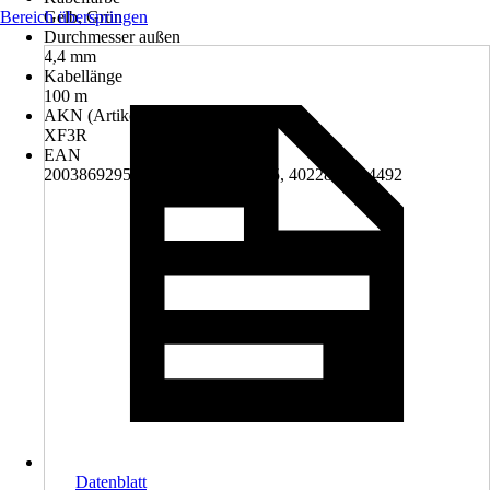
Bereich überspringen
Gelb, Grün
Durchmesser außen
4,4 mm
Kabellänge
100 m
AKN (Artikelkurznummer)
XF3R
EAN
2003869295004, 4022873014485, 4022873014492
Datenblatt