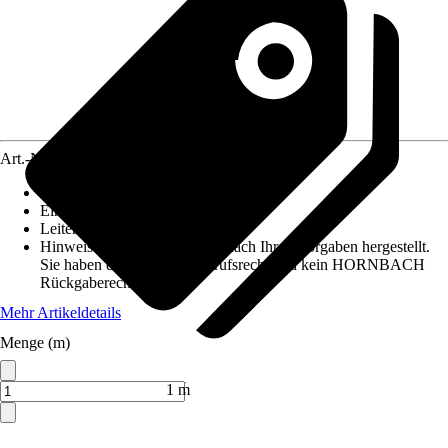
Art.-Nr.
3869295
Ausführung
:
Aderleitung
Einheit
:
Meter
Leiterquerschnitt
:
6,0mm²
Hinweis: Dieser Artikel wird nach Ihren Vorgaben hergestellt.
Sie haben daher kein Widerrufsrecht und kein HORNBACH
Rückgaberecht.
Mehr Artikeldetails
Menge (m)
Verkauf durch:
HORNBACH
1 m