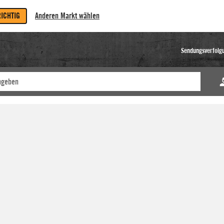
RICHTIG
Anderen Markt wählen
Sendungsverfolg