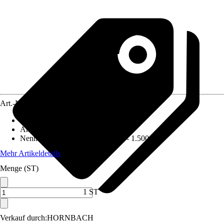
Art.-Nr.
5608418
Ausführung
:
Spanabsaugeanlage
Antriebsart
:
Elektrisch
Nennaufnahmeleistung
:
1.100 W - 1.500 W
Mehr Artikeldetails
Menge (ST)
1 ST
Verkauf durch:
HORNBACH