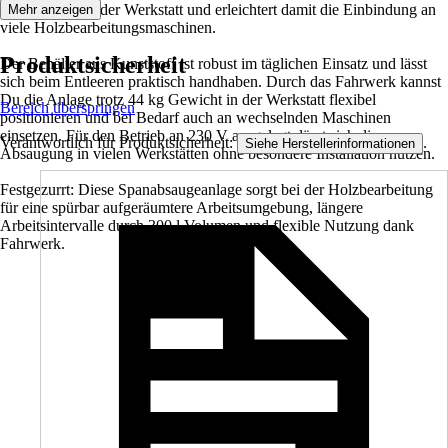
Anschlüssen in der Werkstatt und erleichtert damit die Einbindung an
Mehr anzeigen
viele Holzbearbeitungsmaschinen.
Produktsicherheit
Der Behälter aus Kunststoff ist robust im täglichen Einsatz und lässt
sich beim Entleeren praktisch handhaben. Durch das Fahrwerk kannst
Du die Anlage trotz 44 kg Gewicht in der Werkstatt flexibel
Bereich überspringen
positionieren und bei Bedarf auch an wechselnden Maschinen
einsetzen. Für den Betrieb an 230 V ausgelegt, lässt sich die
Verantwortlich für Produktsicherheit:
.
Siehe Herstellerinformationen
Absaugung in vielen Werkstätten ohne besondere Installation nutzen.
Festgezurrt: Diese Spanabsaugeanlage sorgt bei der Holzbearbeitung
für eine spürbar aufgeräumtere Arbeitsumgebung, längere
Arbeitsintervalle durch 300 l Volumen und flexible Nutzung dank
Fahrwerk.