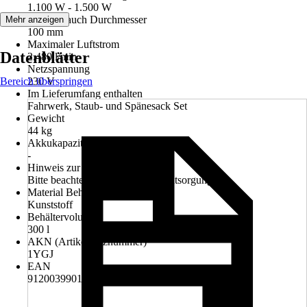
1.100 W - 1.500 W
Saugschlauch Durchmesser
Mehr anzeigen
100 mm
Maximaler Luftstrom
Datenblätter
2.480 l/min
Netzspannung
Bereich überspringen
230 V
Im Lieferumfang enthalten
Fahrwerk, Staub- und Spänesack Set
Gewicht
44 kg
Akkukapazität
-
Hinweis zur Entsorgung
Bitte beachte die Hinweise zur Entsorgung
Material Behälter
Kunststoff
Behältervolumen
300 l
AKN (Artikelkurznummer)
1YGJ
EAN
9120039901930