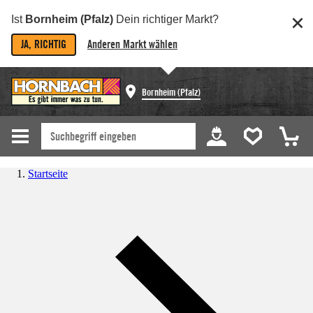
Ist
Bornheim (Pfalz)
Dein richtiger Markt?
JA, RICHTIG
Anderen Markt wählen
Bornheim (Pfalz)
Startseite