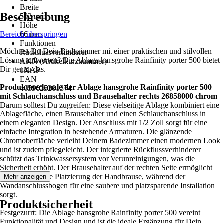
Breite
Beschreibung
502 mm
Höhe
Bereich überspringen
66 mm
Funktionen
Möchtest Du Dein Badezimmer mit einer praktischen und stilvollen
Rückflussverhinderer
Lösung aufwerten? Die Ablage hansgrohe Rainfinity porter 500 bietet
AKN (Artikelkurznummer)
Dir genau das.
1XAP
EAN
Produktmerkmale der Ablage hansgrohe Rainfinity porter 500
4059625201374
mit Schlauchanschluss und Brausehalter rechts 26858000 chrom
Darum solltest Du zugreifen: Diese vielseitige Ablage kombiniert eine
Ablagefläche, einen Brausehalter und einen Schlauchanschluss in
einem eleganten Design. Der Anschluss mit 1/2 Zoll sorgt für eine
einfache Integration in bestehende Armaturen. Die glänzende
Chromoberfläche verleiht Deinem Badezimmer einen modernen Look
und ist zudem pflegeleicht. Der integrierte Rückflussverhinderer
schützt das Trinkwassersystem vor Verunreinigungen, was die
Sicherheit erhöht. Der Brausehalter auf der rechten Seite ermöglicht
eine komfortable Platzierung der Handbrause, während der
Mehr anzeigen
Wandanschlussbogen für eine saubere und platzsparende Installation
sorgt.
Produktsicherheit
Festgezurrt: Die Ablage hansgrohe Rainfinity porter 500 vereint
Funktionalität und Design und ist die ideale Ergänzung für Dein