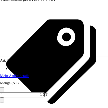
Art.-Nr.
10259631
Anwendungsbereich
:
Armatur
Mehr Artikeldetails
Menge (ST)
1 ST