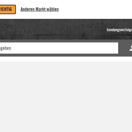
RICHTIG
Anderen Markt wählen
Sendungsverfolg