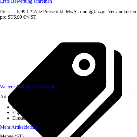
Erste Bewertung schreiben
Preis — 6,99 € * Alle Preise inkl. MwSt. und ggf. zzgl. Versandkosten
pro ST
6,99 €
*
/
ST
Weitere Artikel des Verkäufers
Art.-Nr.
12737728
Geeignet für Untergrund
:
Karton
Eigenschaften
:
Reißfest
Einsatzbereich
:
Innen
Mehr Artikeldetails
Menge (ST)