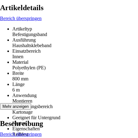
Artikeldetails
Bereich überspringen
Artikeltyp
Befestigungsband
Ausführung
Haushaltsklebeband
Einsatzbereich
Innen
Material
Polyethylen (PE)
Breite
800 mm
Länge
6 m
Anwendung
Montieren
Anwendungsbereich
Mehr anzeigen
Kartonage
Geeignet für Untergrund
Beschreibung
Karton
Eigenschaften
Bereich überspringen
Reißfest