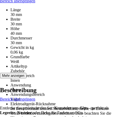
Bereich überspringen
Länge
30 mm
Breite
30 mm
Höhe
40 mm
Durchmesser
30 mm
Gewicht in kg
0,06 kg
Grundfarbe
Weiß
Artikeltyp
Zubehör
Einsatzbereich
Mehr anzeigen
Innen
Anwendung
Beschreibung
Nisten
Anwendungsbereich
Bereich überspringen
Vogel
Elektroaltgerät-Rücknahme
Entdecke das praktische 6er Set:
Kunsteier aus Gips
– perfekt als
Im Bestellverlauf können Sie auswählen, ob Sie ihr Elektro-
Legeeier
,
Nesteier
oder Deko für Tauben und Co.
Gerät kostenlos zurückgeben möchten. Bitte beachten Sie die