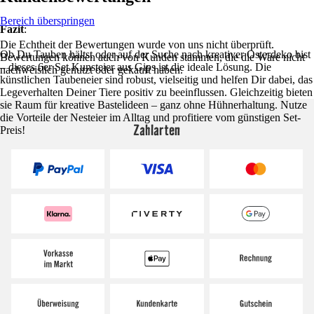
Bereich überspringen
Fazit
:
Die Echtheit der Bewertungen wurde von uns nicht überprüft.
Ob Du Tauben hältst oder auf der Suche nach kreativer Osterdeko bist
Bewertungen können auch von Kunden stammen, die die Ware nicht
– dieses 6er Set Kunsteier aus Gips ist die ideale Lösung. Die
nachweislich genutzt oder gekauft haben.
künstlichen Taubeneier sind robust, vielseitig und helfen Dir dabei, das
Legeverhalten Deiner Tiere positiv zu beeinflussen. Gleichzeitig bieten
sie Raum für kreative Bastelideen – ganz ohne Hühnerhaltung. Nutze
die Vorteile der Nesteier im Alltag und profitiere vom günstigen Set-
Zahlarten
Preis!