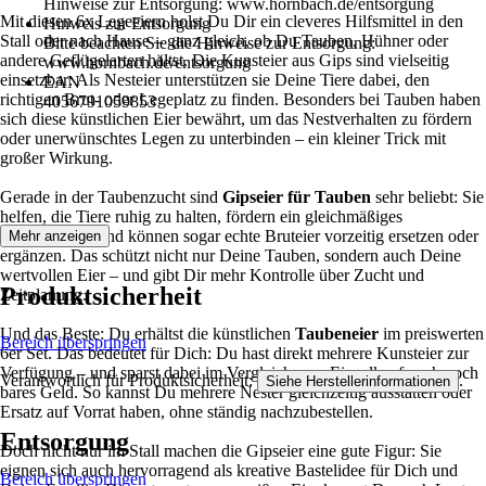
Hinweise zur Entsorgung: www.hornbach.de/entsorgung
Mit diesen 6x Legeeiern holst Du Dir ein cleveres Hilfsmittel in den
Hinweis zur Entsorgung
Stall oder nach Hause – ganz gleich, ob Du Tauben, Hühner oder
Bitte beachten Sie die Hinweise zur Entsorgung:
andere Geflügelarten hältst. Die Kunsteier aus Gips sind vielseitig
www.hornbach.de/entsorgung
einsetzbar: Als Nesteier unterstützen sie Deine Tiere dabei, den
EAN
richtigen Brut- oder Legeplatz zu finden. Besonders bei Tauben haben
4056791059853
sich diese künstlichen Eier bewährt, um das Nestverhalten zu fördern
oder unerwünschtes Legen zu unterbinden – ein kleiner Trick mit
großer Wirkung.
Gerade in der Taubenzucht sind
Gipseier für Tauben
sehr beliebt: Sie
helfen, die Tiere ruhig zu halten, fördern ein gleichmäßiges
Brutverhalten und können sogar echte Bruteier vorzeitig ersetzen oder
Mehr anzeigen
ergänzen. Das schützt nicht nur Deine Tauben, sondern auch Deine
wertvollen Eier – und gibt Dir mehr Kontrolle über Zucht und
Produktsicherheit
Zeitplanung.
Und das Beste: Du erhältst die künstlichen
Taubeneier
im preiswerten
Bereich überspringen
6er Set. Das bedeutet für Dich: Du hast direkt mehrere Kunsteier zur
Verfügung – und sparst dabei im Vergleich zum Einzelkauf auch noch
Verantwortlich für Produktsicherheit:
.
Siehe Herstellerinformationen
bares Geld. So kannst Du mehrere Nester gleichzeitig ausstatten oder
Ersatz auf Vorrat haben, ohne ständig nachzubestellen.
Entsorgung
Doch nicht nur im Stall machen die Gipseier eine gute Figur: Sie
eignen sich auch hervorragend als kreative Bastelidee für Dich und
Bereich überspringen