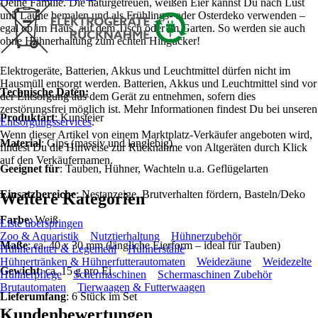
Deine Familie. Die naturgetreuen, weißen Eier kannst Du nach Lust
und Laune bemalen und als Frühlings- oder Osterdeko verwenden –
egal ob im Haus, auf dem Tisch oder im Garten. So werden sie auch
ohne Hühnerhaltung zum echten Hingucker!
Elektrogeräte, Batterien, Akkus und Leuchtmittel dürfen nicht im
Hausmüll entsorgt werden. Batterien, Akkus und Leuchtmittel sind vor
Technische Daten:
der Entsorgung aus dem Gerät zu entnehmen, sofern dies
zerstörungsfrei möglich ist. Mehr Informationen findest Du bei unseren
Produktart
: Kunsteier
Entsorgungsservices
.
Wenn dieser Artikel von einem Marktplatz-Verkäufer angeboten wird,
Material
: Gips (massiv und langlebig)
findest Du die Hinweise zur Rücknahme von Altgeräten durch Klick
auf den Verkäufernamen.
Geeignet für
: Tauben, Hühner, Wachteln u.a. Geflügelarten
Einsatzbereiche
: Nestanzeige, Brutverhalten fördern, Basteln/Deko
Weitere Kategorien
Farbe
: Weiß
Liste überspringen
Zoo & Aquaristik
Nutztierhaltung
Hühnerzubehör
Maße
: ca. 40 x 30 mm (längliche Eierform – ideal für Tauben)
Hühnerfutter & Legemehl
Hühnerställe
Hühnertränken & Hühnerfutterautomaten
Weidezäune
Weidezelte
Gewicht
: ca. 15 g pro Ei
Hühnerpflege
Schermaschinen
Schermaschinen Zubehör
Brutautomaten
Tierwaagen & Futterwaagen
Lieferumfang
: 6 Stück im Set
Kundenbewertungen