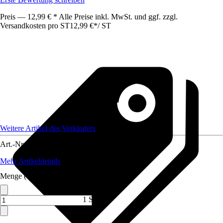
Preis — 12,99 € * Alle Preise inkl. MwSt. und ggf. zzgl.
Versandkosten pro ST
12,99 €
*
/
ST
Weitere Artikel des Verkäufers
Art.-Nr.
12476934
Mehr Artikeldetails
Menge (ST)
1 ST