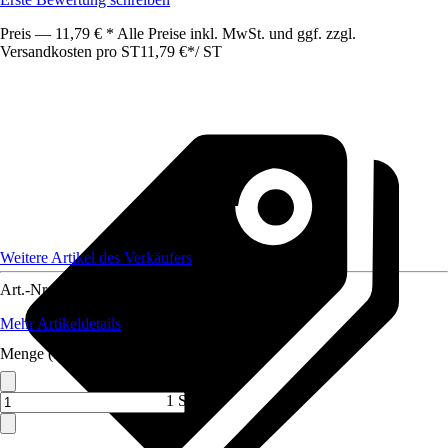
Preis — 11,79 € * Alle Preise inkl. MwSt. und ggf. zzgl.
Versandkosten pro ST
11,79 €
*
/
ST
Weitere Artikel des Verkäufers
Art.-Nr.
12477069
Mehr Artikeldetails
Menge (ST)
1 ST