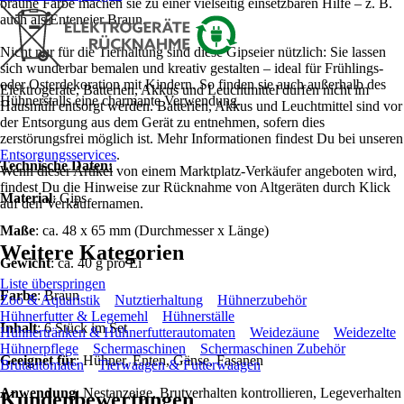
braune Farbe machen sie zu einer vielseitig einsetzbaren Hilfe – z. B.
auch als Enteneier Braun.
Nicht nur für die Tierhaltung sind diese Gipseier nützlich: Sie lassen
sich wunderbar bemalen und kreativ gestalten – ideal für Frühlings-
oder Osterdekoration mit Kindern. So finden sie auch außerhalb des
Elektrogeräte, Batterien, Akkus und Leuchtmittel dürfen nicht im
Hühnerstalls eine charmante Verwendung.
Hausmüll entsorgt werden. Batterien, Akkus und Leuchtmittel sind vor
der Entsorgung aus dem Gerät zu entnehmen, sofern dies
zerstörungsfrei möglich ist. Mehr Informationen findest Du bei unseren
Entsorgungsservices
.
Technische Daten:
Wenn dieser Artikel von einem Marktplatz-Verkäufer angeboten wird,
findest Du die Hinweise zur Rücknahme von Altgeräten durch Klick
Material
: Gips
auf den Verkäufernamen.
Maße
: ca. 48 x 65 mm (Durchmesser x Länge)
Weitere Kategorien
Gewicht
: ca. 40 g pro Ei
Liste überspringen
Farbe
: Braun
Zoo & Aquaristik
Nutztierhaltung
Hühnerzubehör
Hühnerfutter & Legemehl
Hühnerställe
Inhalt
: 6 Stück im Set
Hühnertränken & Hühnerfutterautomaten
Weidezäune
Weidezelte
Hühnerpflege
Schermaschinen
Schermaschinen Zubehör
Geeignet für
: Hühner, Enten, Gänse, Fasanen
Brutautomaten
Tierwaagen & Futterwaagen
Anwendung
: Nestanzeige, Brutverhalten kontrollieren, Legeverhalten
Kundenbewertungen