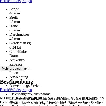
Bereich überspringen
Länge
48 mm
Breite
48 mm
Höhe
65 mm
Durchmesser
48 mm
Gewicht in kg
0,24 kg
Grundfarbe
Braun
Artikeltyp
Zubehör
Einsatzbereich
Mehr anzeigen
Innen
Anwendung
Beschreibung
Nisten
Anwendungsbereich
Bereich überspringen
Vogel
Elektroaltgerät-Rücknahme
Mit diesen 6x
Legeeiern
im praktischen Set holst Du Dir ein cleveres
Im Bestellverlauf können Sie auswählen, ob Sie ihr Elektro-
Hilfsmittel für Deine Geflügelhaltung nach Hause – und das zu einem
Gerät kostenlos zurückgeben möchten. Bitte beachten Sie die