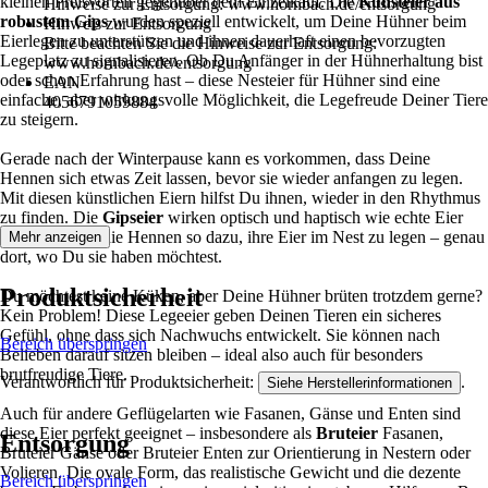
kleinen Preisvorteil gegenüber dem Einzelkauf. Die
Kunsteier aus
Hinweise zur Entsorgung: www.hornbach.de/entsorgung
robustem Gips
wurden speziell entwickelt, um Deine Hühner beim
Hinweis zur Entsorgung
Eierlegen zu unterstützen und ihnen dauerhaft einen bevorzugten
Bitte beachten Sie die Hinweise zur Entsorgung:
Legeplatz zu signalisieren. Ob Du Anfänger in der Hühnerhaltung bist
www.hornbach.de/entsorgung
oder schon Erfahrung hast – diese Nesteier für Hühner sind eine
EAN
einfache, aber wirkungsvolle Möglichkeit, die Legefreude Deiner Tiere
4056791059884
zu steigern.
Gerade nach der Winterpause kann es vorkommen, dass Deine
Hennen sich etwas Zeit lassen, bevor sie wieder anfangen zu legen.
Mit diesen künstlichen Eiern hilfst Du ihnen, wieder in den Rhythmus
zu finden. Die
Gipseier
wirken optisch und haptisch wie echte Eier
und animieren die Hennen so dazu, ihre Eier im Nest zu legen – genau
Mehr anzeigen
dort, wo Du sie haben möchtest.
Produktsicherheit
Du möchtest keine Küken, aber Deine Hühner brüten trotzdem gerne?
Kein Problem! Diese Legeeier geben Deinen Tieren ein sicheres
Gefühl, ohne dass sich Nachwuchs entwickelt. Sie können nach
Bereich überspringen
Belieben darauf sitzen bleiben – ideal also auch für besonders
brutfreudige Tiere.
Verantwortlich für Produktsicherheit:
.
Siehe Herstellerinformationen
Auch für andere Geflügelarten wie Fasanen, Gänse und Enten sind
diese Eier perfekt geeignet – insbesondere als
Bruteier
Fasanen,
Entsorgung
Bruteier Gänse oder Bruteier Enten zur Orientierung in Nestern oder
Volieren. Die ovale Form, das realistische Gewicht und die dezente
Bereich überspringen