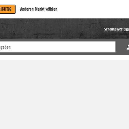
RICHTIG
Anderen Markt wählen
Sendungsverfolg