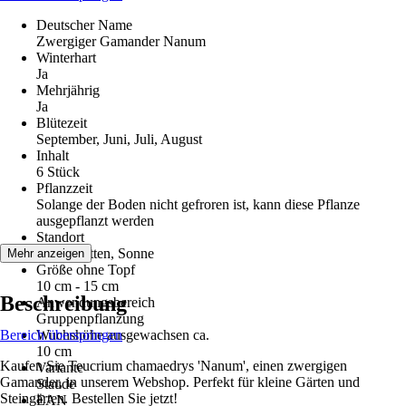
Deutscher Name
Zwergiger Gamander Nanum
Winterhart
Ja
Mehrjährig
Ja
Blütezeit
September, Juni, Juli, August
Inhalt
6 Stück
Pflanzzeit
Solange der Boden nicht gefroren ist, kann diese Pflanze
ausgepflanzt werden
Standort
Halbschatten, Sonne
Mehr anzeigen
Größe ohne Topf
10 cm - 15 cm
Beschreibung
Anwendungsbereich
Gruppenpflanzung
Bereich überspringen
Wuchshöhe ausgewachsen ca.
10 cm
Kaufen Sie Teucrium chamaedrys 'Nanum', einen zwergigen
Variante
Gamander, in unserem Webshop. Perfekt für kleine Gärten und
Staude
Steingärten. Bestellen Sie jetzt!
EAN