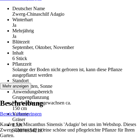
Deutscher Name
Zwerg-Chinaschilf Adagio
Winterhart
Ja
Mehrjährig
Ja
Blütezeit
September, Oktober, November
Inhalt
6 Stück
Pflanzzeit
Solange der Boden nicht gefroren ist, kann diese Pflanze
ausgepflanzt werden
Standort
Halbschatten, Sonne
Mehr anzeigen
Anwendungsbereich
Gruppenpflanzung
Beschreibung
Wuchshöhe ausgewachsen ca.
150 cm
Bereich überspringen
Variante
Gräser
Kaufen Sie Miscanthus Sinensis 'Adagio' bei uns im Webshop. Dieses
EAN
Zwerg-Chinaschilf ist eine schöne und pflegeleichte Pflanze für Ihren
5400785542187
Garten.