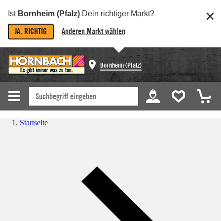
Ist
Bornheim (Pfalz)
Dein richtiger Markt?
JA, RICHTIG
Anderen Markt wählen
Bornheim (Pfalz)
Startseite