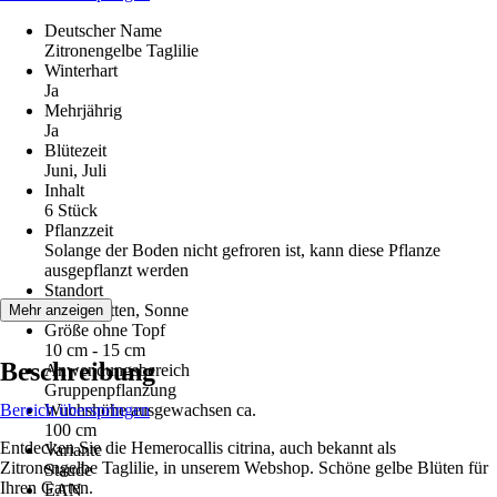
Deutscher Name
Zitronengelbe Taglilie
Winterhart
Ja
Mehrjährig
Ja
Blütezeit
Juni, Juli
Inhalt
6 Stück
Pflanzzeit
Solange der Boden nicht gefroren ist, kann diese Pflanze
ausgepflanzt werden
Standort
Halbschatten, Sonne
Mehr anzeigen
Größe ohne Topf
10 cm - 15 cm
Beschreibung
Anwendungsbereich
Gruppenpflanzung
Bereich überspringen
Wuchshöhe ausgewachsen ca.
100 cm
Entdecken Sie die Hemerocallis citrina, auch bekannt als
Variante
Zitronengelbe Taglilie, in unserem Webshop. Schöne gelbe Blüten für
Staude
Ihren Garten.
EAN