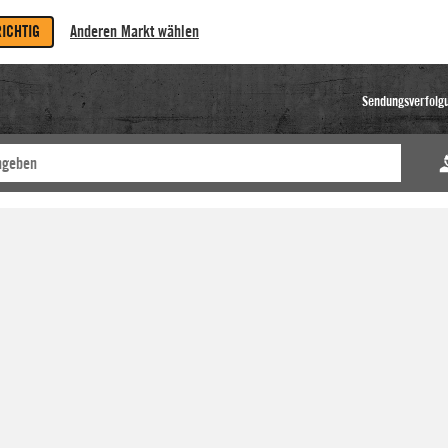
RICHTIG
Anderen Markt wählen
Sendungsverfolg