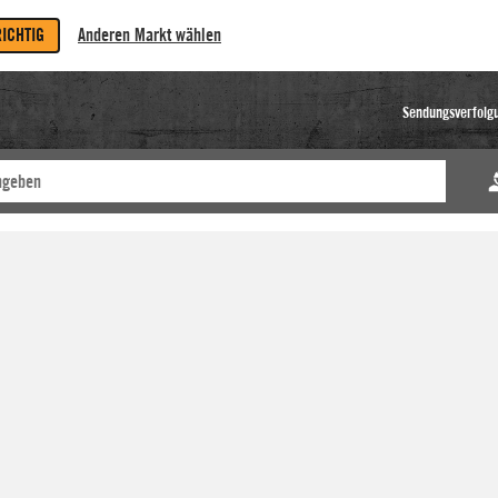
RICHTIG
Anderen Markt wählen
Sendungsverfolg