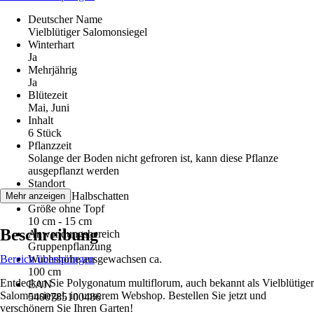
Deutscher Name
Vielblütiger Salomonsiegel
Winterhart
Ja
Mehrjährig
Ja
Blütezeit
Mai, Juni
Inhalt
6 Stück
Pflanzzeit
Solange der Boden nicht gefroren ist, kann diese Pflanze
ausgepflanzt werden
Standort
Schatten, Halbschatten
Mehr anzeigen
Größe ohne Topf
10 cm - 15 cm
Beschreibung
Anwendungsbereich
Gruppenpflanzung
Bereich überspringen
Wuchshöhe ausgewachsen ca.
100 cm
Entdecken Sie Polygonatum multiflorum, auch bekannt als Vielblütiger
EAN
Salomonsiegel, in unserem Webshop. Bestellen Sie jetzt und
5400785100486
verschönern Sie Ihren Garten!