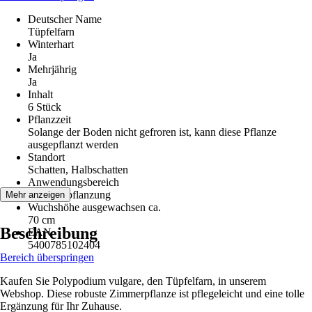
Deutscher Name
Tüpfelfarn
Winterhart
Ja
Mehrjährig
Ja
Inhalt
6 Stück
Pflanzzeit
Solange der Boden nicht gefroren ist, kann diese Pflanze
ausgepflanzt werden
Standort
Schatten, Halbschatten
Anwendungsbereich
Gruppenpflanzung
Mehr anzeigen
Wuchshöhe ausgewachsen ca.
70 cm
Beschreibung
EAN
5400785102404
Bereich überspringen
Kaufen Sie Polypodium vulgare, den Tüpfelfarn, in unserem
Webshop. Diese robuste Zimmerpflanze ist pflegeleicht und eine tolle
Ergänzung für Ihr Zuhause.