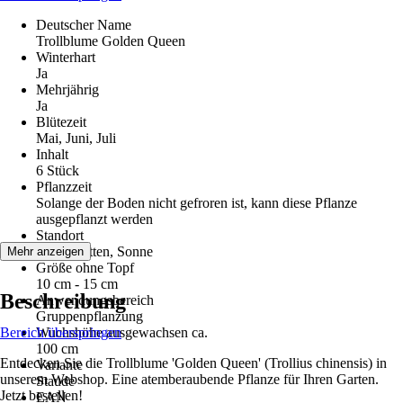
Deutscher Name
Trollblume Golden Queen
Winterhart
Ja
Mehrjährig
Ja
Blütezeit
Mai, Juni, Juli
Inhalt
6 Stück
Pflanzzeit
Solange der Boden nicht gefroren ist, kann diese Pflanze
ausgepflanzt werden
Standort
Halbschatten, Sonne
Mehr anzeigen
Größe ohne Topf
10 cm - 15 cm
Beschreibung
Anwendungsbereich
Gruppenpflanzung
Bereich überspringen
Wuchshöhe ausgewachsen ca.
100 cm
Entdecken Sie die Trollblume 'Golden Queen' (Trollius chinensis) in
Variante
unserem Webshop. Eine atemberaubende Pflanze für Ihren Garten.
Staude
Jetzt bestellen!
EAN