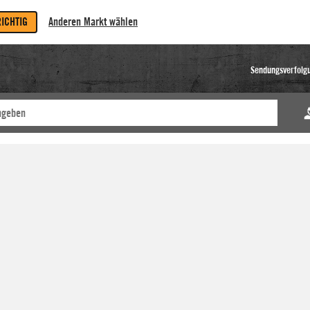
RICHTIG
Anderen Markt wählen
Sendungsverfolg