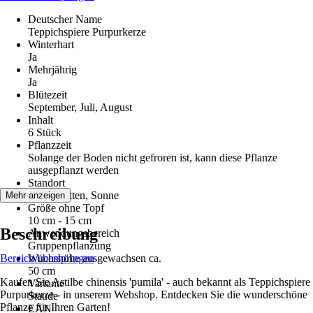
Deutscher Name
Teppichspiere Purpurkerze
Winterhart
Ja
Mehrjährig
Ja
Blütezeit
September, Juli, August
Inhalt
6 Stück
Pflanzzeit
Solange der Boden nicht gefroren ist, kann diese Pflanze
ausgepflanzt werden
Standort
Halbschatten, Sonne
Mehr anzeigen
Größe ohne Topf
10 cm - 15 cm
Beschreibung
Anwendungsbereich
Gruppenpflanzung
Bereich überspringen
Wuchshöhe ausgewachsen ca.
50 cm
Kaufen Sie Astilbe chinensis 'pumila' - auch bekannt als Teppichspiere
Variante
Purpurkerze - in unserem Webshop. Entdecken Sie die wunderschöne
Staude
Pflanze für Ihren Garten!
EAN