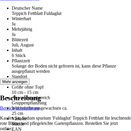
Deutscher Name
Teppich Fettblatt Fuldaglut
Winterhart
Ja
Mehrjährig
Ja
Blütezeit
Juli, August
Inhalt
6 Stück
Pflanzzeit
Solange der Boden nicht gefroren ist, kann diese Pflanze
ausgepflanzt werden
Standort
Sonne
Mehr anzeigen
Größe ohne Topf
10 cm - 15 cm
Beschreibung
Anwendungsbereich
Gruppenpflanzung
Bereich überspringen
Wuchshöhe ausgewachsen ca.
25 cm
Kaufen Sie Sedum spurium 'Fuldaglut' Teppich Fettblatt für leuchtende
Variante
rote Blätter und pflegeleichte Gartenpflanzen. Bestellen Sie jetzt
Staude
online.
EAN