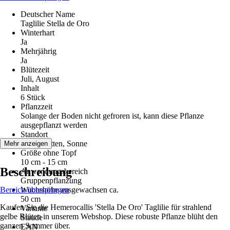
Deutscher Name
Taglilie Stella de Oro
Winterhart
Ja
Mehrjährig
Ja
Blütezeit
Juli, August
Inhalt
6 Stück
Pflanzzeit
Solange der Boden nicht gefroren ist, kann diese Pflanze
ausgepflanzt werden
Standort
Halbschatten, Sonne
Mehr anzeigen
Größe ohne Topf
10 cm - 15 cm
Beschreibung
Anwendungsbereich
Gruppenpflanzung
Bereich überspringen
Wuchshöhe ausgewachsen ca.
50 cm
Kaufen Sie die Hemerocallis 'Stella De Oro' Taglilie für strahlend
Variante
gelbe Blüten in unserem Webshop. Diese robuste Pflanze blüht den
Staude
ganzen Sommer über.
EAN