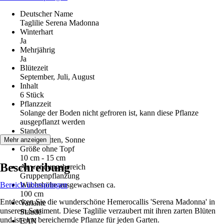
Deutscher Name
Taglilie Serena Madonna
Winterhart
Ja
Mehrjährig
Ja
Blütezeit
September, Juli, August
Inhalt
6 Stück
Pflanzzeit
Solange der Boden nicht gefroren ist, kann diese Pflanze
ausgepflanzt werden
Standort
Halbschatten, Sonne
Mehr anzeigen
Größe ohne Topf
10 cm - 15 cm
Beschreibung
Anwendungsbereich
Gruppenpflanzung
Bereich überspringen
Wuchshöhe ausgewachsen ca.
100 cm
Entdecken Sie die wunderschöne Hemerocallis 'Serena Madonna' in
Variante
unserem Sortiment. Diese Taglilie verzaubert mit ihren zarten Blüten
Staude
und ist eine bereichernde Pflanze für jeden Garten.
EAN