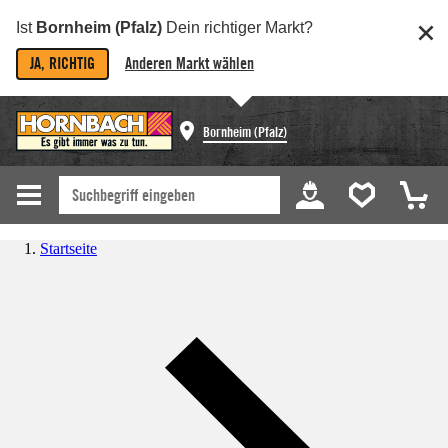
Ist
Bornheim (Pfalz)
Dein richtiger Markt?
JA, RICHTIG
Anderen Markt wählen
Bornheim (Pfalz)
Startseite