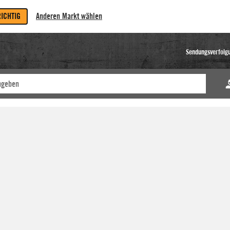
RICHTIG
Anderen Markt wählen
Sendungsverfolg