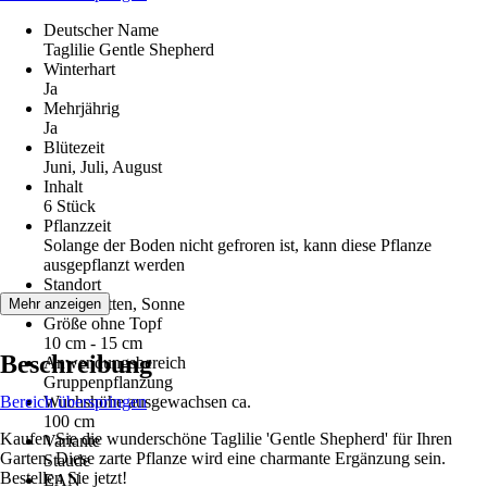
Deutscher Name
Taglilie Gentle Shepherd
Winterhart
Ja
Mehrjährig
Ja
Blütezeit
Juni, Juli, August
Inhalt
6 Stück
Pflanzzeit
Solange der Boden nicht gefroren ist, kann diese Pflanze
ausgepflanzt werden
Standort
Halbschatten, Sonne
Mehr anzeigen
Größe ohne Topf
10 cm - 15 cm
Beschreibung
Anwendungsbereich
Gruppenpflanzung
Bereich überspringen
Wuchshöhe ausgewachsen ca.
100 cm
Kaufen Sie die wunderschöne Taglilie 'Gentle Shepherd' für Ihren
Variante
Garten. Diese zarte Pflanze wird eine charmante Ergänzung sein.
Staude
Bestellen Sie jetzt!
EAN