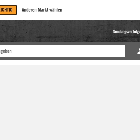
RICHTIG
Anderen Markt wählen
Sendungsverfolg