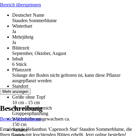
Bereich überspringen
Deutscher Name
Stauden Sommerblume
Winterhart
Ja
Mehrjährig
Ja
Blütezeit
September, Oktober, August
Inhalt
6 Stück
Pflanzzeit
Solange der Boden nicht gefroren ist, kann diese Pflanze
ausgepflanzt werden
Standort
Sonne
Mehr anzeigen
Größe ohne Topf
10 cm - 15 cm
Beschreibung
Anwendungsbereich
Gruppenpflanzung
Bereich überspringen
Wuchshöhe ausgewachsen ca.
150 cm
Entzückende Helianthus 'Capenoch Star' Stauden Sommerblume, die
Variante
Ihren Garten mit leuchtenden Blüten erhellt. Jetzt online bestellen!
Staude