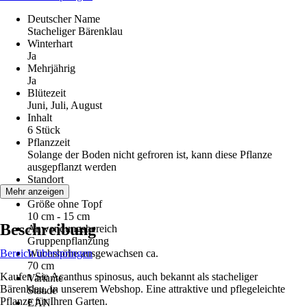
Deutscher Name
Stacheliger Bärenklau
Winterhart
Ja
Mehrjährig
Ja
Blütezeit
Juni, Juli, August
Inhalt
6 Stück
Pflanzzeit
Solange der Boden nicht gefroren ist, kann diese Pflanze
ausgepflanzt werden
Standort
Sonne
Mehr anzeigen
Größe ohne Topf
10 cm - 15 cm
Beschreibung
Anwendungsbereich
Gruppenpflanzung
Bereich überspringen
Wuchshöhe ausgewachsen ca.
70 cm
Kaufen Sie Acanthus spinosus, auch bekannt als stacheliger
Variante
Bärenklau, in unserem Webshop. Eine attraktive und pflegeleichte
Staude
Pflanze für Ihren Garten.
EAN