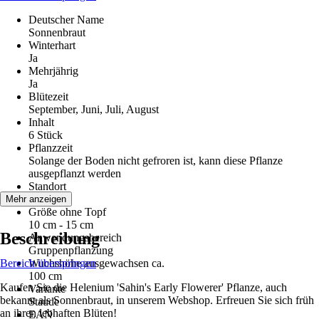
Deutscher Name
Sonnenbraut
Winterhart
Ja
Mehrjährig
Ja
Blütezeit
September, Juni, Juli, August
Inhalt
6 Stück
Pflanzzeit
Solange der Boden nicht gefroren ist, kann diese Pflanze
ausgepflanzt werden
Standort
Sonne
Mehr anzeigen
Größe ohne Topf
10 cm - 15 cm
Beschreibung
Anwendungsbereich
Gruppenpflanzung
Bereich überspringen
Wuchshöhe ausgewachsen ca.
100 cm
Kaufen Sie die Helenium 'Sahin's Early Flowerer' Pflanze, auch
Variante
bekannt als Sonnenbraut, in unserem Webshop. Erfreuen Sie sich früh
Staude
an ihren lebhaften Blüten!
EAN