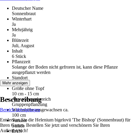
Deutscher Name
Sonnenbraut
Winterhart
Ja
Mehrjährig
Ja
Blütezeit
Juli, August
Inhalt
6 Stück
Pflanzzeit
Solange der Boden nicht gefroren ist, kann diese Pflanze
ausgepflanzt werden
Standort
Sonne
Mehr anzeigen
Größe ohne Topf
10 cm - 15 cm
Beschreibung
Anwendungsbereich
Gruppenpflanzung
Bereich überspringen
Wuchshöhe ausgewachsen ca.
100 cm
Entdecken Sie die Helenium bigelovii 'The Bishop' (Sonnenbraut) für
Variante
Ihren Garten. Bestellen Sie jetzt und verschönern Sie Ihren
Staude
Außenbereich!
EAN