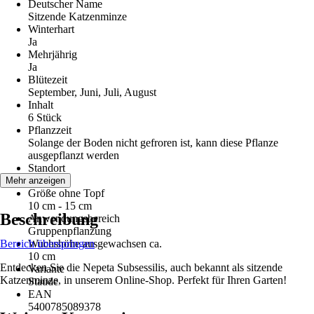
Deutscher Name
Sitzende Katzenminze
Winterhart
Ja
Mehrjährig
Ja
Blütezeit
September, Juni, Juli, August
Inhalt
6 Stück
Pflanzzeit
Solange der Boden nicht gefroren ist, kann diese Pflanze
ausgepflanzt werden
Standort
Sonne
Mehr anzeigen
Größe ohne Topf
10 cm - 15 cm
Beschreibung
Anwendungsbereich
Gruppenpflanzung
Bereich überspringen
Wuchshöhe ausgewachsen ca.
10 cm
Entdecken Sie die Nepeta Subsessilis, auch bekannt als sitzende
Variante
Katzenminze, in unserem Online-Shop. Perfekt für Ihren Garten!
Staude
EAN
5400785089378