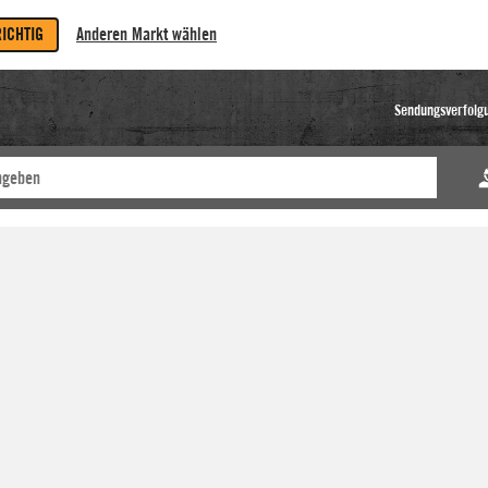
RICHTIG
Anderen Markt wählen
Sendungsverfolg