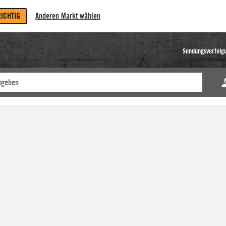
RICHTIG
Anderen Markt wählen
Sendungsverfolg